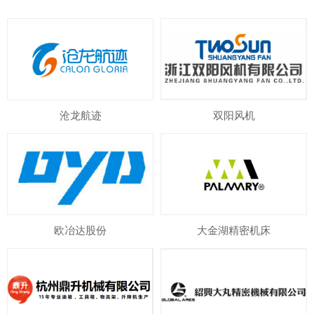
沧龙航迹
双阳风机
欧冶达股份
大金湖精密机床