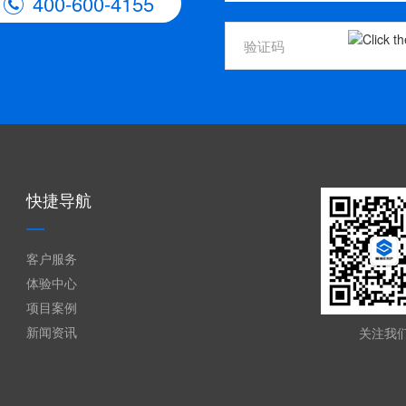
400-600-4155

快捷导航
客户服务
体验中心
项目案例
新闻资讯
关注我