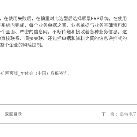
手机网页版_华体会（中国）客服咨询。
返回目录
下一篇：
良特电子