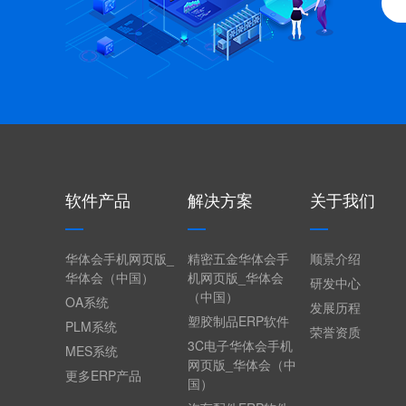
软件产品
解决方案
关于我们
华体会手机网页版_
精密五金华体会手
顺景介绍
华体会（中国）
机网页版_华体会
研发中心
（中国）
OA系统
发展历程
塑胶制品ERP软件
PLM系统
荣誉资质
3C电子华体会手机
MES系统
网页版_华体会（中
更多ERP产品
国）