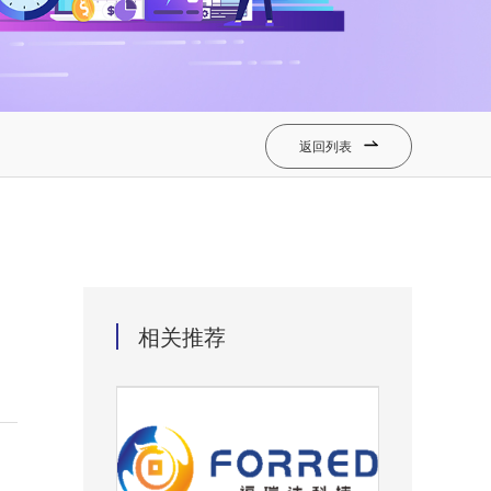
返回列表

相关推荐