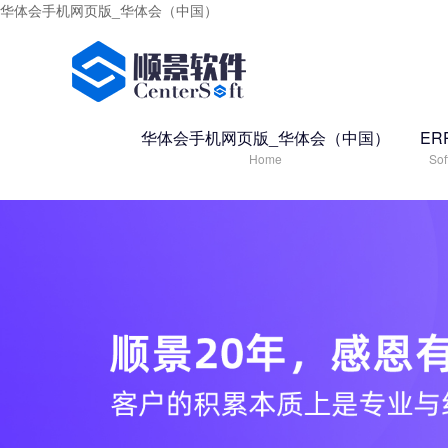
华体会手机网页版_华体会（中国）
华体会手机网页版_华体会（中国）
ER
Home
Sof