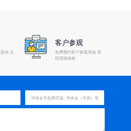
客户参观
提供 企
免费预约客户参观亲临 系
统现场体验