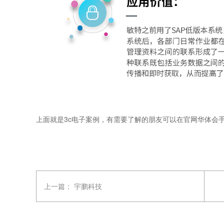
上面就是3c电子案例，有需要了解的朋友可以在官网华体会
上一篇：
宇鹏科技